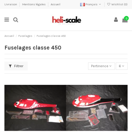
Livraison
Mentions légales
Accueil
Français
Wishlist (
0
)
0
Accueil
Fuselages
Fuselages classe 450
Fuselages classe 450
Filtrer
Pertinence
6