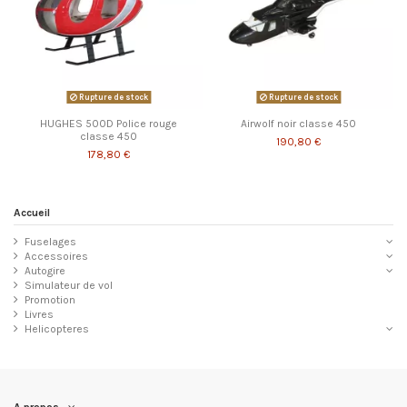
Rupture de stock
Rupture de stock
HUGHES 500D Police rouge
Airwolf noir classe 450
classe 450
190,80 €
178,80 €
Accueil
Fuselages
Accessoires
Autogire
Simulateur de vol
Promotion
Livres
Helicopteres
A propos