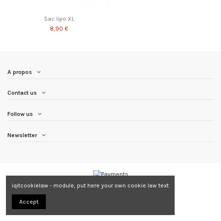
Sac lipo XL
8,90 €
A propos
Contact us
Follow us
Newsletter
iqitcookielaw - module, put here your own cookie law text
Accept